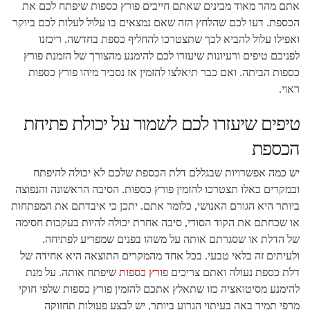
אתם מהר מאוד מבינים שאתם חייבים פורץ כספות שיפתח לכם את
הכספת. דעו לכם שהלחץ הזה שאם נמצאים בו עלול לעלות לכם ביוקר
ואפילו עלול להביא לכך שתצטרכו להחליף כספת בחדשה. ריכזנו
לפניכם טיפים ורעיונות שיעזרו לכם להימנע מהצורך של הזמנת פורץ
כספות הביתה. ואם כבר תיאלצו להזמין אז נסביר מיהו פורץ כספות
ראוי.
טיפים שיעזרו לכם לשמור על יכולת פתיחת
הכספת
יש כמה אפשרויות שבגללם דלת הכספת שלכם לא יכולה להיפתח
ובמקרים כאלו תצטרכו להזמין פורץ כספות. הסיבה הראשונה והנפוצה
ביותר היא הגורם האנושי, כלומר אתם. יתכן כי איבדתם את המפתחות
או שכחתם את הקוד הסודי, סיבה אחרת יכולה להיות בעקבות חסימה
של הדלת או שסגרתם אותה על משהו בפנים שמפריע לפתיחה.
ולעיתים זה בלאי טבעי. בכל אחד מהמקרים התוצאה היא אחידה של
דלת כספת נעולה ואתם צריכים
פורץ כספות
שיפתח אותה. על מנת
להימנע מסיטואציה כזו שתאלץ אתכם להזמין פורץ כספות שלפי חוקי
מרפי תמיד באה בעיתוי הגרוע ביותר, יש לבצע פעולות תחזוקה