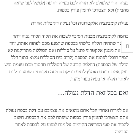
בעיה, הרי שלעולם לא תהיה לכם בעייה דחופה (למשל לפני יציאה
מהבית) ולא תצטרכו להזמין פורץ כספות.
נעילת קומבינציה אלקטרונית וכל נעילה דיגיטלית אחרת
בדומה לקומבינציה מכנית הסיכוי לשכוח את הקוד הסודי גבוה יותר
מאשר שתהיה תקלה כלשהי בכספת שתמנע מכם לפתוח אותה, יחד
עם זאת מנגנון אלקטרוני פועל על סוללות ואם הסוללות מתרוקנות לא
תמיד תוכלו לפתוח את הכספת (לרוב בית הסוללות נמצא בתוך חלל
הדלת של הכספת) החלפה קבועה של הסוללות תחסוך מכם עוגמת נפש
בזמן אמת. בנוסף מומלץ לבצע בדיקת פתיחה תקופתית שתעזור לכם
לאתר תקלה או בעיה בעוד מועד.
ואם בכל זאת הדלת נעולה…
אם למרות ואחרי הכל אתם מוצאים את עצמכם עם דלת כספת נעולה
אתם תצטרכו להזמין פורץ כספות שיפתח לכם את הכספת. חשוב
להכיר את סוגי הפריצה הקיימים על מנת למנוע נזק לכספת לאחר
הפריצה