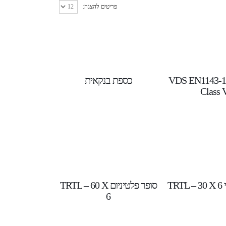
פריטים להצגה:
וי די אס – VDS EN1143‪-1
כספת בנקאית
Class 
TR
סופר פלטיניום TRTL – 60 X
6