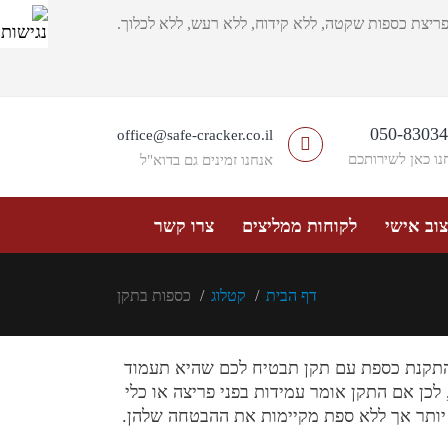
ריצת כספות שקטה, ללא קידוח, ללא רעש, ללא לכלוך.
050-8303
office@safe-cracker.co.il
נו כאן לשירותכם
אנחנו זמינים גם בדוא"ל
וב אישי
לקוחות ממליצים
צרו קשר
דף הבית
קטלוג
כספות בתקן
 התקנת כספת עם תקן תבטיח לכם שהיא תעמוד
כן אם התקן אומר עמידות בפני פריצה או כלי
 יותר אך ללא ספת מקיימות את ההבטחה שלהן.