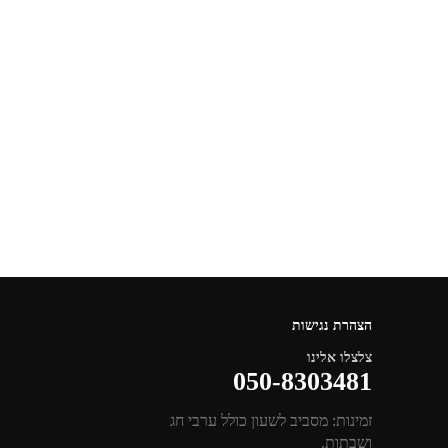
הצהרת נגישות
צלצלו אלינו
050-8303481
זמינות: מסביב לשעון כולל ערבי חג
ושבתות.