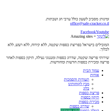
050-8303481
זמינות: מסביב לשעון כולל ערבי חג ושבתות.
office@safe-cracker.co.il
Facebook
Youtube
= Amazing sites
המובילים בישראל בפריצת כספות שקטה, ללא קידוח, ללא רעש, ללא
לכלוך.
שירותי פריצה שקטה, שדרוג כספות ומנגנוני נעילה, תיקון כספות לאחר
פריצה ומכירת כספות חדשות ומחודשות.
עמוד הבית
אודות
תעודות והסמכות
מבין לקוחותינו
בלוג
פריצת כספות
תיקון כספות
מכירת כספות
שדרוג כספות
קטלוג כספות
חדש ומעודכן