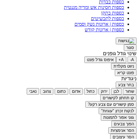
כספות כבדות
כספות חסינות אש ומדיה מגנטית
כספות בתקן
כספות לתכשיטים
כספות | ארונות נשק וסמים
כספות | ארונות קודש
סגור
שינוי גודל גופנים
A-
A+
איפוס גודל פונט
ניווט מקלדת
פונט קריא
ניגודיות
בחר צבע
שחור
לבן
ירוק
כחול
אדום
כתום
צהוב
נאבי
קו תחתון לקישורים
סמן קישורים עם צבע רקע?
לנקות זכרון "עוגיות"
גווני אפור לתמונות
הפוך צבעים
הסר אנימציות
הסר עיצובים