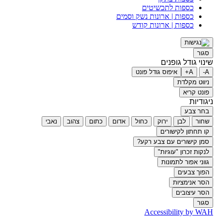
כספות לתכשיטים
כספות | ארונות נשק וסמים
כספות | ארונות קודש
סגור
שינוי גודל גופנים
A-
A+
איפוס גודל פונט
ניווט מקלדת
פונט קריא
ניגודיות
בחר צבע
שחור
לבן
ירוק
כחול
אדום
כתום
צהוב
נאבי
קו תחתון לקישורים
סמן קישורים עם צבע רקע?
לנקות זכרון "עוגיות"
גווני אפור לתמונות
הפוך צבעים
הסר אנימציות
הסר עיצובים
סגור
Accessibility by WAH