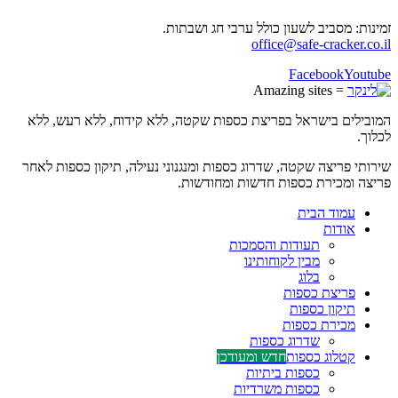
זמינות: מסביב לשעון כולל ערבי חג ושבתות.
office@safe-cracker.co.il
Facebook
Youtube
= Amazing sites
המובילים בישראל בפריצת כספות שקטה, ללא קידוח, ללא רעש, ללא
לכלוך.
שירותי פריצה שקטה, שדרוג כספות ומנגנוני נעילה, תיקון כספות לאחר
פריצה ומכירת כספות חדשות ומחודשות.
עמוד הבית
אודות
תעודות והסמכות
מבין לקוחותינו
בלוג
פריצת כספות
תיקון כספות
מכירת כספות
שדרוג כספות
קטלוג כספות
חדש ומעודכן
כספות ביתיות
כספות משרדיות