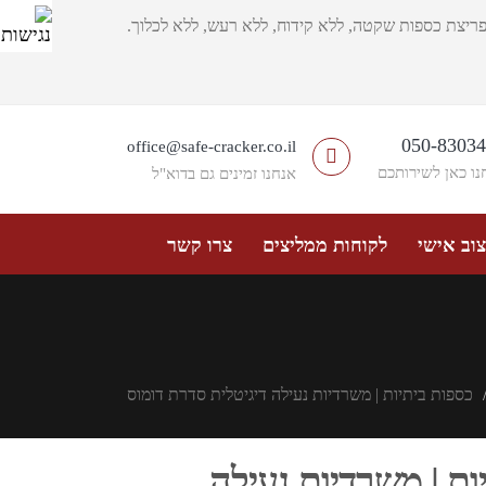
ריצת כספות שקטה, ללא קידוח, ללא רעש, ללא לכלוך.
050-8303
office@safe-cracker.co.il
נו כאן לשירותכם
אנחנו זמינים גם בדוא"ל
וב אישי
לקוחות ממליצים
צרו קשר
כספות ביתיות | משרדיות נעילה דיגיטלית סדרת דומוס
ות | משרדיות נעילה